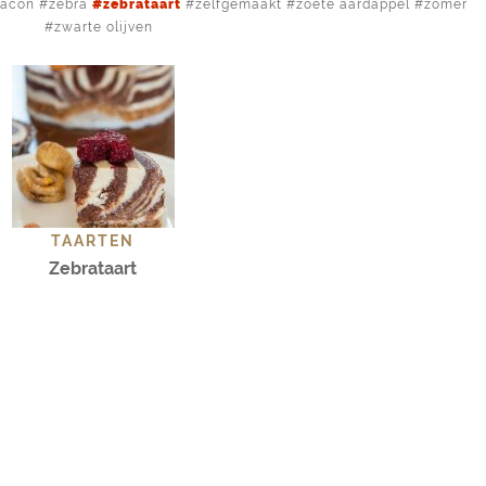
yacon
zebra
zebrataart
zelfgemaakt
zoete aardappel
zomer
zwarte olijven
TAARTEN
Zebrataart