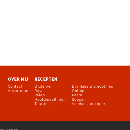
OVER MIJ
RECEPTEN
Contact
Glutenvrij
Drankjes & Smoothies
Adverteren
Raw
Ontbijt
Paleo
Pasta
Hoofdmaaltijden
Soepen
Taarten
Voedselzandloper