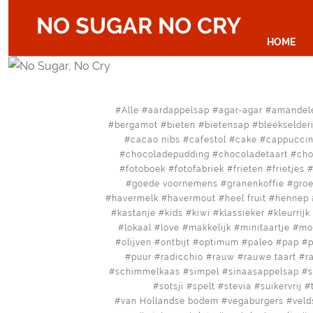
NO SUGAR NO CRY
HOME
Alle
aardappelsap
agar-agar
amandel
bergamot
bieten
bietensap
bleekselderi
cacao nibs
cafestol
cake
cappucci
chocoladepudding
chocoladetaart
cho
fotoboek
fotofabriek
frieten
frietjes
goede voornemens
granenkoffie
gro
havermelk
havermout
heel fruit
hennep
kastanje
kids
kiwi
klassieker
kleurrijk
lokaal
love
makkelijk
minitaartje
mo
olijven
ontbijt
optimum
paleo
pap
p
puur
radicchio
rauw
rauwe taart
r
schimmelkaas
simpel
sinaasappelsap
sotsji
spelt
stevia
suikervrij
van Hollandse bodem
vegaburgers
veld