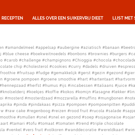
RECEPTEN
ALLES OVER EEN SUIKERVRIJ DIEET
LIJST MET
en
amandelmeel
appelsap
aubergine
aziatisch
banaan
beetr
j
blue cheese
boekweitnoedels
bonbons
brownies
burgers
c
no
carob
challenge
champignons
Chioggia
chocola
chocolad
colate chip
cholesterol
cookies
curry
dadels
druiven
espres
froothie
fruitsap
fudge
gemakkelijk
gerst
gezin
gezond
gier
en
groene pompoen
groene smoothie
hart
hartentaart
hartvor
hennepzaad
herfst
humus
ijs
incabessen
Italiaans
juice
k
knolselderij
koekjes
koffie
kokos
komijn
lasagne
lekker
li
oi
mosterd
mosterdzaad
mozzarella
muffins
mungbonen
not
aprika
pinda
pindakaas
pizza
pompoen
pompoenpitten
pudd
aw
raw cake
regenboog
reizen
rood fruit
rucola
salade
sapj
smoothie
smullen
snel
snel en gezond
soep
sojagonaise
soja
taart
tamari
tofu
tomaat
tomaten
trend
triple chocolate
sla
venkel
vers fruit
volkoren
wanddecoratie
wereldkaart
win