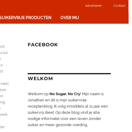
Adverteren
Contact
 SUIKERVRIJE PRODUCTEN
OVER MIJ
FACEBOOK
oot
acao
e
so
st
m
WELKOM
aneel
nzen
Welkom op
No Sugar, No Cry
! Mijn naam is
en
Jonathan en dit is mijn suikervrije
ing
receptenblog. Ik volg inmiddels al 11 jaar een
e
suikervrij dieet. Op deze blog vind je alle
melk
nodige informatie voor een leven zonder
suiker en meer gezonde voeding.
ter