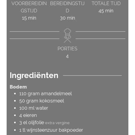
VOORBEREIDIN
BEREIDINGSTIJ
TOTALE TIJD
minuten
GSTIJD
D
45
min
minuten
minuten
15
min
30
min
PORTIES
4
Ingrediënten
Bodem
110
gram
amandelmeel
50
gram
kokosmeel
100
ml
water
4
eieren
3
el
olijfolie
extra vergine
1
tl
wijnsteenzuur bakpoeder