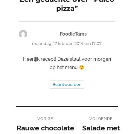
pizza”
FoodieTams
schreef:
maandag, 17 februari 2014 om 17:07
Heerlijk recept! Deze staat voor morgen
op het menu
Beantwoorden
Bericht
VORIGE
VOLGENDE
navigatie
Rauwe chocolate
Salade met
Vorig
Volgend