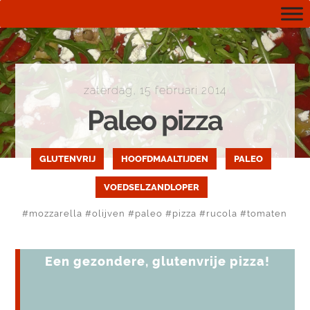
zaterdag, 15 februari 2014
Paleo pizza
GLUTENVRIJ
HOOFDMAALTIJDEN
PALEO
VOEDSELZANDLOPER
#
mozzarella
#
olijven
#
paleo
#
pizza
#
rucola
#
tomaten
Een gezondere, glutenvrije pizza!