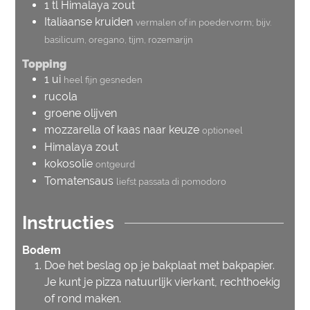
1
tl
Himalaya zout
Italiaanse kruiden
vermalen of in poedervorm; bijv.
basilicum, oregano, tijm, rozemarijn
Topping
1
ui
heel fijn gesneden
rucola
groene olijven
mozzarella of kaas naar keuze
optioneel
Himalaya zout
kokosolie
ontgeurd
Tomatensaus
liefst passata di pomodoro
Instructies
Bodem
Doe het beslag op je bakplaat met bakpapier.
Je kunt je pizza natuurlijk vierkant, rechthoekig
of rond maken.