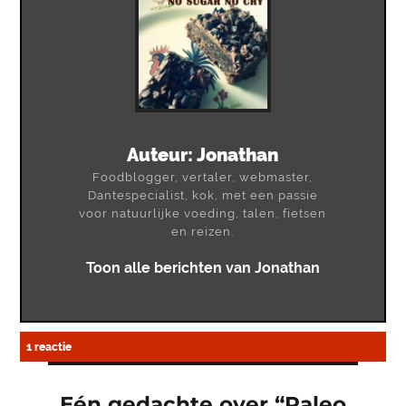
Auteur:
Jonathan
Foodblogger, vertaler, webmaster,
Dantespecialist, kok, met een passie
voor natuurlijke voeding, talen, fietsen
en reizen.
Toon alle berichten van Jonathan
1 reactie
Eén gedachte over “Paleo