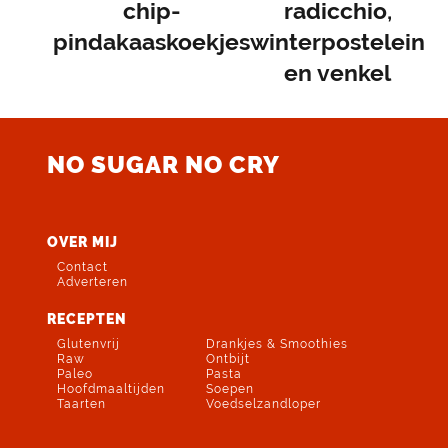
bericht:
chip-
bericht:
radicchio,
pindakaaskoekjes
winterpostelein
en venkel
NO SUGAR NO CRY
OVER MIJ
Contact
Adverteren
RECEPTEN
Glutenvrij
Drankjes & Smoothies
Raw
Ontbijt
Paleo
Pasta
Hoofdmaaltijden
Soepen
Taarten
Voedselzandloper