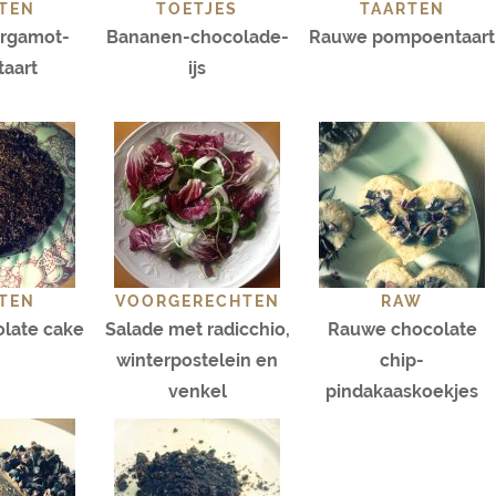
TEN
TOETJES
TAARTEN
rgamot-
Bananen-chocolade-
Rauwe pompoentaart
taart
ijs
TEN
VOORGERECHTEN
RAW
olate cake
Salade met radicchio,
Rauwe chocolate
winterpostelein en
chip-
venkel
pindakaaskoekjes