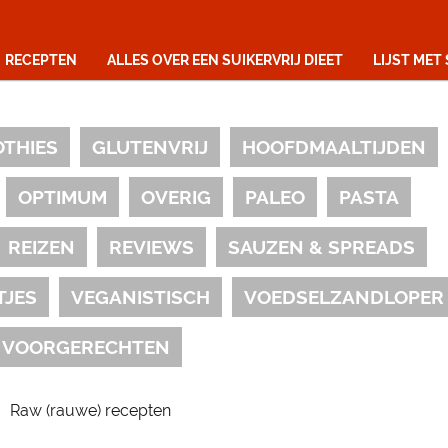
RECEPTEN
ALLES OVER EEN SUIKERVRIJ DIEET
LIJST MET
OTHIES
GLUTENVRIJ
HOOFDMAALTIJDEN
OPTIMUM
OVERIG
PALEO
PASTA
REIZEN
REVIEWS
SAUZEN & SPREADS
TJES
VEGANISTISCH
VOEDSELZANDLOPER
VOORGERECHTEN
Raw (rauwe) recepten