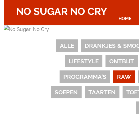
NO SUGAR NO CRY
HOME
ALLE
DRANKJES & SMO
LIFESTYLE
ONTBIJT
PROGRAMMA'S
RAW
SOEPEN
TAARTEN
TOE