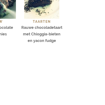
W
TAARTEN
hocolate
Rauwe chocoladetaart
nies
met Chioggia-bieten
en yacon fudge