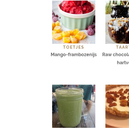
TOETJES
TAAR
Mango-frambozenijs
Raw chocola
hart