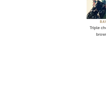
RA
Triple c
brow