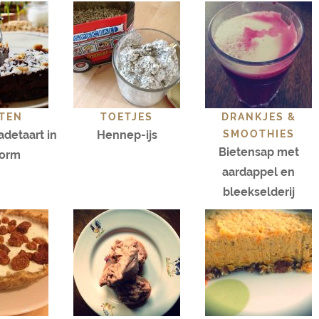
TEN
TOETJES
DRANKJES &
detaart in
Hennep-ijs
SMOOTHIES
Bietensap met
vorm
aardappel en
bleekselderij