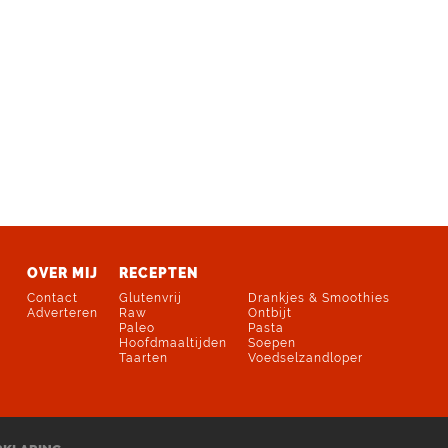
OVER MIJ
RECEPTEN
Contact
Glutenvrij
Drankjes & Smoothies
Adverteren
Raw
Ontbijt
Paleo
Pasta
Hoofdmaaltijden
Soepen
Taarten
Voedselzandloper