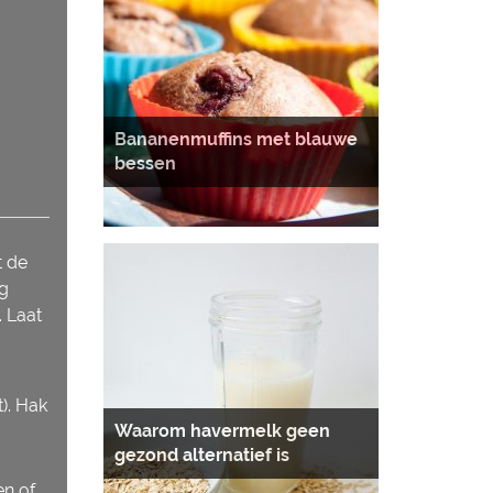
Bananenmuffins met blauwe
bessen
t de
ng
. Laat
). Hak
Waarom havermelk geen
gezond alternatief is
en of