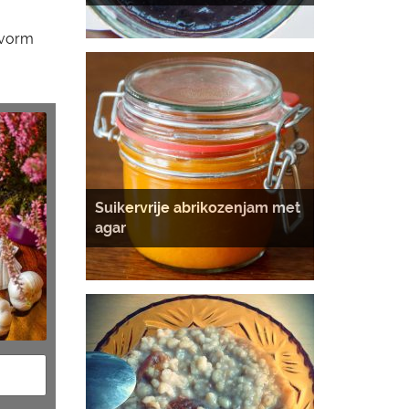
e vorm
Suikervrije abrikozenjam met
agar