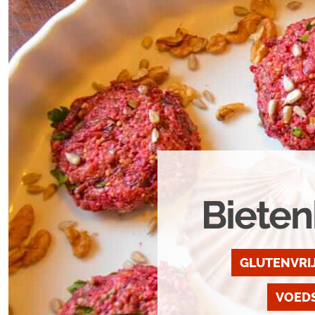
Bieten
GLUTENVRI
VOED