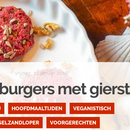
vrijdag, 22 januari 2016
burgers met gierst
J
HOOFDMAALTIJDEN
VEGANISTISCH
SELZANDLOPER
VOORGERECHTEN