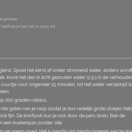
se gember
 helft als je het niet zo spicy wil
 gierst. Spoel het eerst af onder stromend water, anders word
ak. Kook het dan in licht gezouten water (2,5:1 is de verhoudi
g vuurtje voor ongeveer 15 minuten, tot het water verdampt is
elen.
p 200 graden celsius.
te gaten van je rasp (zodat je dus redelijk grote stukjes hebt
look fijn. De knoflook kun je ook door de pers doen. Bak de
n een koekenpan zonder olie.
kom en meng goed. Het is handig om handschoenen aan te do