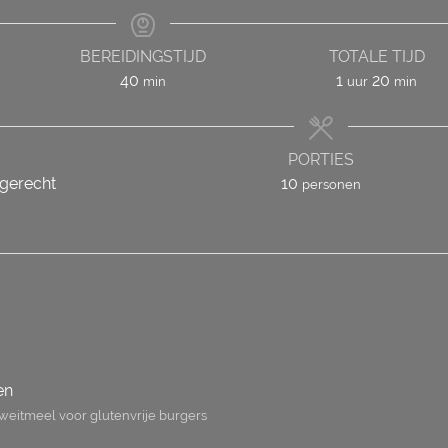
BEREIDINGSTIJD
TOTALE TIJD
minuten
uur
minute
40
1
20
min
uur
min
PORTIES
dgerecht
10
personen
en
weitmeel voor glutenvrije burgers