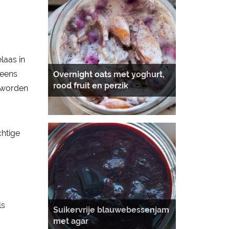
laas in
 eens
Overnight oats met yoghurt,
rood fruit en perzik
t worden
chtige
ls
Suikervrije blauwebessenjam
met agar