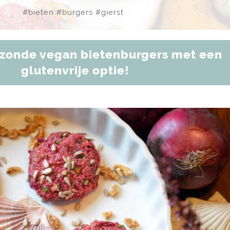
#
bieten
#
burgers
#
gierst
ezonde vegan bietenburgers met een
glutenvrije optie!