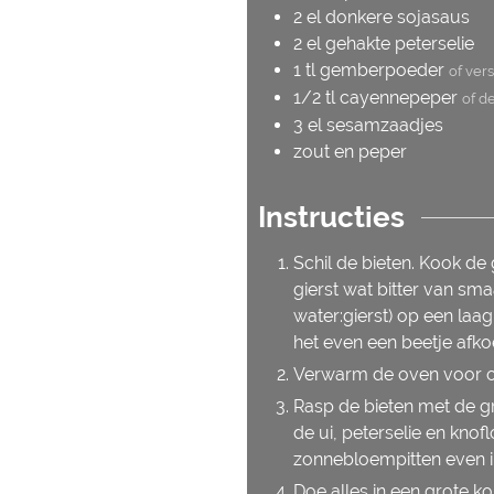
2
el
donkere sojasaus
2
el
gehakte peterselie
1
tl
gemberpoeder
of ver
1/2
tl
cayennepeper
of de
3
el
sesamzaadjes
zout en peper
Instructies
Schil de bieten. Kook de
gierst wat bitter van sma
water:gierst) op een laa
het even een beetje afko
Verwarm de oven voor o
Rasp de bieten met de gro
de ui, peterselie en knof
zonnebloempitten even i
Doe alles in een grote 