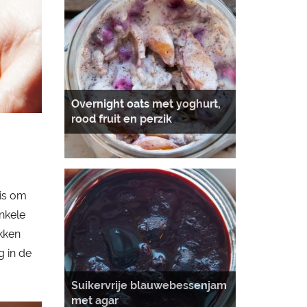
Overnight oats met yoghurt,
rood fruit en perzik
 is om
enkele
kken
 in de
Suikervrije blauwebessenjam
met agar