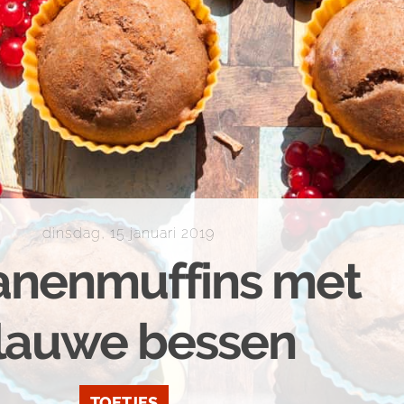
dinsdag, 15 januari 2019
nenmuffins met
lauwe bessen
TOETJES