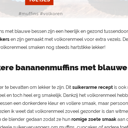
#
muffins
#
volkoren
ns met blauwe bessen zijn een heerlijk en gezond tussendoort
kers
en zijn gemaakt met volkorenmeel voor extra vezels. D
volkorenmeel smaken nog steeds hartstikke lekker!
kere bananenmuffins met blauwe
r te bevatten om lekker te zijn. Dit
suikerarme recept
is ook
l en toch heel erg smakelijk. Dankzij het volkorenmeel heb
ssen een donkerdere kleur en vollere smaak, maar persoonl
ngezien ik weet dat volkorenmeel zoveel gezonder is dan witmee
n de blender gedaan zodat ze hun
romige zoete smaak
aan 
 ideale suikervervangers om muffins, cupcakes of andere toet