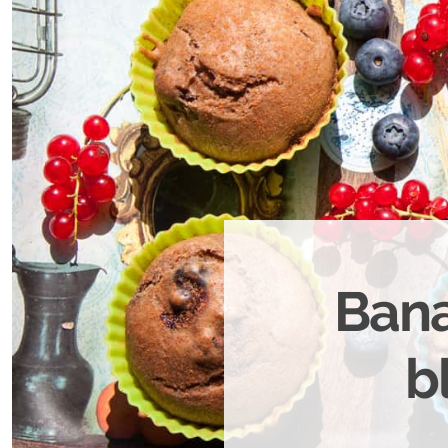
Bana
b