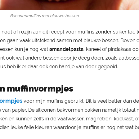
Bananenmuffins met blauwe bessen
noot of rozijn aan dit recept voor muffins zonder suiker toe t
en gaan vaak uitstekend samen met blauwe bessen. Boven o
essen kun je nog wat
amandelpasta
, kaneel of pindakaas d
unt ook wat andere bessen door je deeg doen, zoals aalbesse
dus heb ik er daar ook een handje van door gegooid.
en muffinvormpjes
vormpjes
voor mijn muffins gebruikt. Dit is veel better dan de
van papier. De siliconen bakvormen bakken namelijk totaal n
aken en kunnen zelfs in de vaatwasser, magnetron, koelkast, 
ien leuke felle kleuren waardoor je muffins er nog net wat b