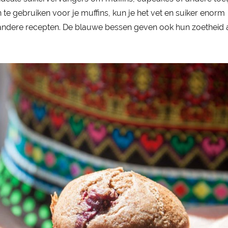
te gebruiken voor je muffins, kun je het vet en suiker enorm
 andere recepten. De blauwe bessen geven ook hun zoetheid 