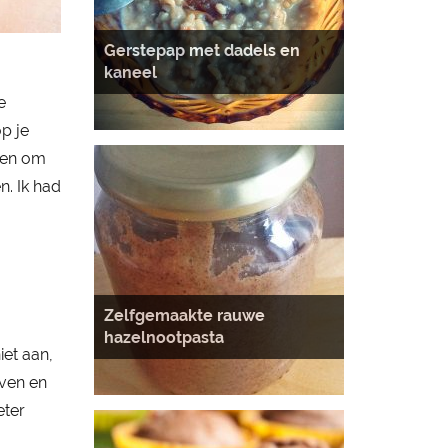
Gerstepap met dadels en
kaneel
e
p je
oen om
n. Ik had
Zelfgemaakte rauwe
hazelnootpasta
iet aan,
oven en
eter