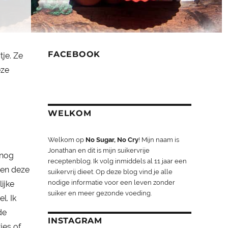
FACEBOOK
je. Ze
eze
WELKOM
Welkom op
No Sugar, No Cry
! Mijn naam is
Jonathan en dit is mijn suikervrije
 nog
receptenblog. Ik volg inmiddels al 11 jaar een
ben deze
suikervrij dieet. Op deze blog vind je alle
nodige informatie voor een leven zonder
ijke
suiker en meer gezonde voeding.
l. Ik
de
INSTAGRAM
jes of