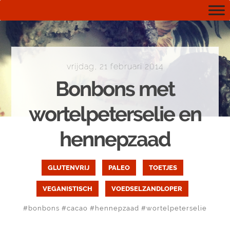
vrijdag, 21 februari 2014
Bonbons met
wortelpeterselie en
hennepzaad
GLUTENVRIJ
PALEO
TOETJES
VEGANISTISCH
VOEDSELZANDLOPER
#
bonbons
#
cacao
#
hennepzaad
#
wortelpeterselie