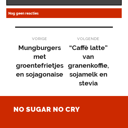
Nog geen reacties
Bericht
VORIGE
VOLGENDE
navigatie
Mungburgers
“Caffè latte”
Vorig
Volgend
bericht:
met
bericht:
van
groentefrietjes
granenkoffie,
en sojagonaise
sojamelk en
stevia
NO SUGAR NO CRY