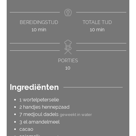
BEREIDINGSTIJD
TOTALE TIJD
minuten
minuten
10
min
10
min
PORTIES
10
Ingrediënten
1
wortelpeterselie
2
handjes
hennepzaad
7
medjoul dadels
geweekt in water
3
el
amandelmeel
cacao