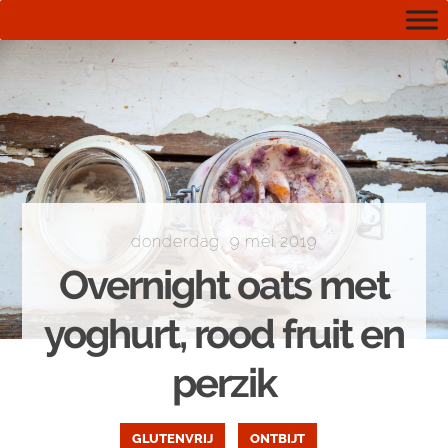
donderdag, 9 mei 2019
Overnight oats met
yoghurt, rood fruit en
perzik
GLUTENVRIJ
ONTBIJT