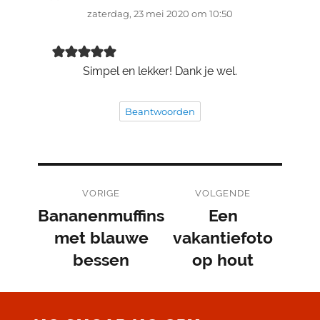
zaterdag, 23 mei 2020 om 10:50
Simpel en lekker! Dank je wel.
Beantwoorden
Bericht
VORIGE
VOLGENDE
navigatie
Bananenmuffins
Een
Vorig
Volgend
bericht:
met blauwe
bericht:
vakantiefoto
bessen
op hout