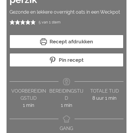
Gezonde en lekkere overnight oats in een Weckpot
5
van 1 stem
Recept afdrukken
Pin recept
VOORBEREIDIN
BEREIDINGSTIJ
TOTALE TIJD
uur
minuut
GSTIJD
D
8
uur
1
min
minuut
minuut
1
min
1
min
GANG