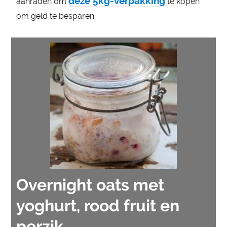
deze 5kg-verpakking
aanraden om
te kopen
om geld te besparen.
Overnight oats met
yoghurt, rood fruit en
perzik