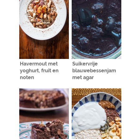
Havermout met
Suikervrije
yoghurt, fruit en
blauwebessenjam
noten
met agar