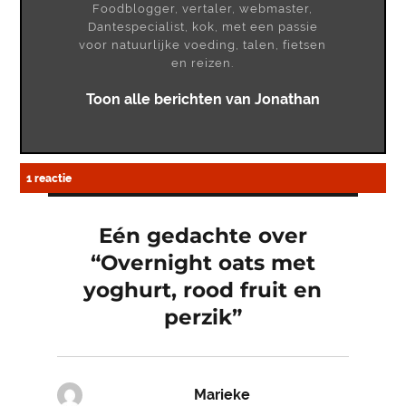
Foodblogger, vertaler, webmaster,
Dantespecialist, kok, met een passie
voor natuurlijke voeding, talen, fietsen
en reizen.
Toon alle berichten van Jonathan
1 reactie
Eén gedachte over
“Overnight oats met
yoghurt, rood fruit en
perzik”
Marieke
schreef: