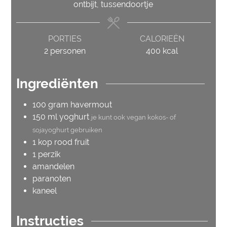
ontbijt, tussendoortje
PORTIES
CALORIEËN
2
personen
400
kcal
Ingrediënten
100
gram
havermout
150
ml
yoghurt
je kunt ook vegan kokos- of
sojayoghurt gebruiken
1
kop
rood fruit
1
perzik
amandelen
paranoten
kaneel
Instructies