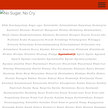
Alle
aardappelsap
agar-agar
amandelen
amandelmeel
appelsap
aubergine
aziatisch
banaan
beetroot
bergamot
bieten
bietensap
bleekselderij
blue cheese
boekweitnoedels
bonbons
brownies
burgers
cacao
cacao nibs
cafestol
cake
cappuccino
carob
challenge
champignons
Chioggia
chocola
chocolade
chocoladepudding
chocoladetaart
chocolate chip
cholesterol
cookies
curry
dadels
druiven
espresso
fotoboek
fotofabriek
frieten
frietjes
froothie
fruitsap
fudge
gemakkelijk
gerst
gezin
gezond
gierst
goede voornemens
granenkoffie
groen
groene pompoen
groene smoothie
hart
hartentaart
hartvorm
havermelk
havermout
heel fruit
hennep
hennepzaad
herfst
humus
ijs
incabessen
Italiaans
juice
kaneel
kastanje
kids
kiwi
klassieker
kleurrijk
knolselderij
koekjes
koffie
kokos
komijn
lasagne
lekker
linzen
lokaal
love
makkelijk
minitaartje
mooi
mosterd
mosterdzaad
mozzarella
muffins
mungbonen
noten
olijven
ontbijt
optimum
paleo
pap
paprika
pinda
pindakaas
pizza
pompoen
pompoenpitten
pudding
puur
radicchio
rauw
rauwe taart
raw
raw cake
regenboog
reizen
rood fruit
rucola
salade
sapje
schimmelkaas
simpel
sinaasappelsap
smoothie
smullen
snel
snel en gezond
soep
sojagonaise
sojamelk
sotsji
spelt
stevia
suikervrij
taart
tamari
tofu
tomaat
tomaten