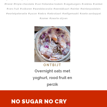
trend
triple chocolate
van Hollandse bodem
vegaburgers
veldsla
venkel
vers fruit
volkoren
wanddecoratie
wereldkaart
winter
winterpostelein
wortelpeterselie
yacon
zebra
zebrataart
zelfgemaakt
zoete aardappel
zomer
zwarte olijven
ONTBIJT
Overnight oats met
yoghurt, rood fruit en
perzik
NO SUGAR NO CRY