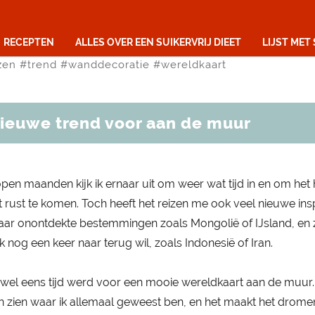
REIZEN
RECEPTEN
ALLES OVER EEN SUIKERVRIJ DIEET
LIJST MET
zen
#
trend
#
wanddecoratie
#
wereldkaart
ieuwe trend voor aan de muur
open maanden kijk ik ernaar uit om weer wat tijd in en om het 
rust te komen. Toch heeft het reizen me ook veel nieuwe insp
ar onontdekte bestemmingen zoals Mongolië of IJsland, en z
 nog een keer naar terug wil, zoals Indonesië of Iran.
 wel eens tijd werd voor een mooie wereldkaart aan de muur.
en zien waar ik allemaal geweest ben, en het maakt het drome