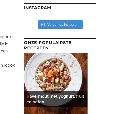
l
INSTAGRAM
Volgen op Instagram
tagram.
ONZE POPULAIRSTE
jn in
RECEPTEN
k een
n ik ook
Havermout met yoghurt, fruit
en noten