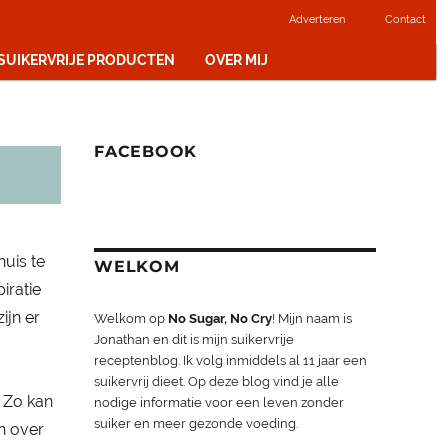
Adverteren
Contact
 SUIKERVRIJE PRODUCTEN
OVER MIJ
FACEBOOK
huis te
WELKOM
iratie
ijn er
Welkom op
No Sugar, No Cry
! Mijn naam is
Jonathan en dit is mijn suikervrije
receptenblog. Ik volg inmiddels al 11 jaar een
suikervrij dieet. Op deze blog vind je alle
 Zo kan
nodige informatie voor een leven zonder
suiker en meer gezonde voeding.
n over