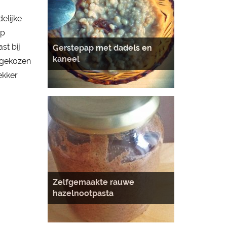
delijke
op
st bij
Gerstepap met dadels en
kaneel
t gekozen
lekker
Zelfgemaakte rauwe
hazelnootpasta