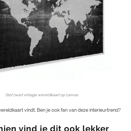
Stof zwart vintage wereldkaart op canvas
wereldkaart vindt. Ben je ook fan van deze interieurtrend?
ien vind je dit ook lekker