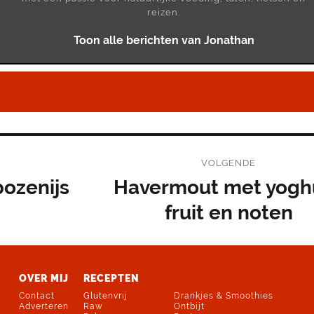
reizen.
Toon alle berichten van Jonathan
VOLGENDE
ozenijs
Havermout met yoghu
Volgend
bericht:
fruit en noten
OVER MIJ
RECEPTEN
Contact
Glutenvrij
Drankjes & Smoothies
Adverteren
Raw
Ontbijt