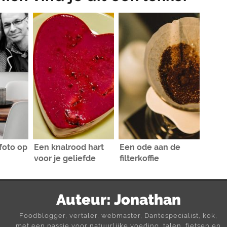
foto op
Een knalrood hart
Een ode aan de
voor je geliefde
filterkoffie
Auteur:
Jonathan
Foodblogger, vertaler, webmaster, Dantespecialist, kok,
met een passie voor natuurlijke voeding, talen, fietsen en