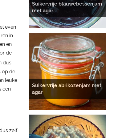
Suikervrije blauwebessenjam
met agar
el even
ren in
men en
or de
jn dus
s op de
en leuke
Suikervrije abrikozenjam met
s een
agar
dus zelf