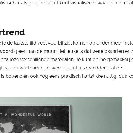
istischer als je op de kaart kunt visualiseren waar je allemaa
rtrend
e je de laatste tijd veel voorbij ziet komen op onder meer Ins
ordig een aan de muur. Het leuke is dat wereldkaarten er zi
an talloze verschillende materialen. Je kunt online gemakkelij
jl van jouw interieur. De wereldkaart als wanddecoratie is
s bovendien ook nog eens praktisch hartstikke nuttig, dus ko