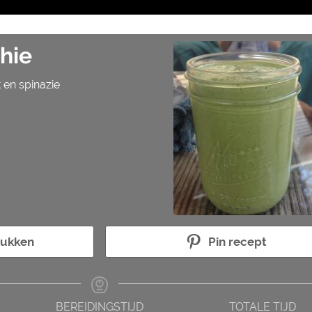
hie
 en spinazie
rukken
Pin recept
BEREIDINGSTIJD
TOTALE TIJD