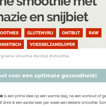
ne smoothie met
nazie en snijbiet
MOOTHIES
GLUTENVRIJ
ONTBIJT
RAW
ANISTISCH
VOEDSELZANDLOPER
#
groene smoothie
#
ontbijt
#
smoothie
ot voor een optimale gezondheid!
ie
is een prima idee op een warme dag, na een workout of 
Zelf drink ik een aantal keer per week een lekkere smoothie. 