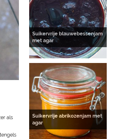
Suikervrije blauwebessenjam
met agar
Suikervrije abrikozenjam met
er als
agar
stengels