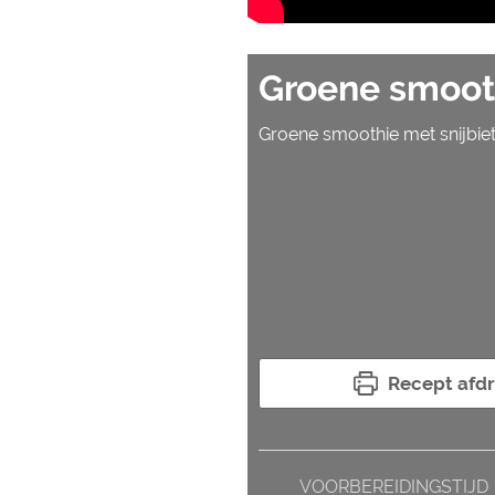
Groene smoot
Groene smoothie met snijbiet
Recept afd
VOORBEREIDINGSTIJD