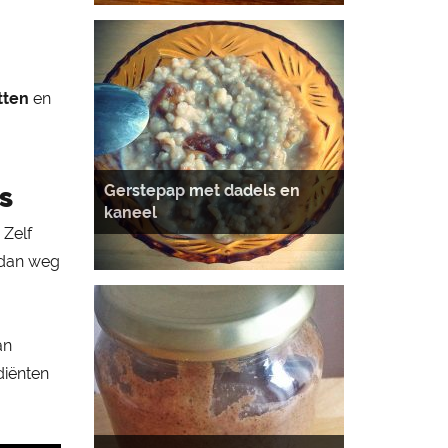
tten
en
Gerstepap met dadels en
s
kaneel
 Zelf
n dan weg
an
diënten