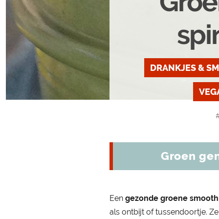
Groe
spi
DRANKJES & S
VEG
Groen gen
Een
gezonde groene smooth
als ontbijt of tussendoortje. 