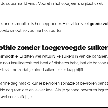
de supermarkt vindt. Vooral in het voorjaar is snijbiet vaak
gezonde smoothie is henneppoeder. Hier zitten veel
goede ve
 ideale smoothie voor na het sporten!
othie zonder toegevoegde suiker
e smoothie
. Er zitten wel natuurlijke suikers in van de bananen.
 je nou insulineresistent bent of diabetes hebt, laat de banaa
evia toe zodat je bloedsuiker lekker laag blijft.
warme dag maakt, kun je bevroren spinazie of bevroren bana
ie nog romiger en lekker koel. Als je genoeg bevroren ingre
el een (half) ijsje!