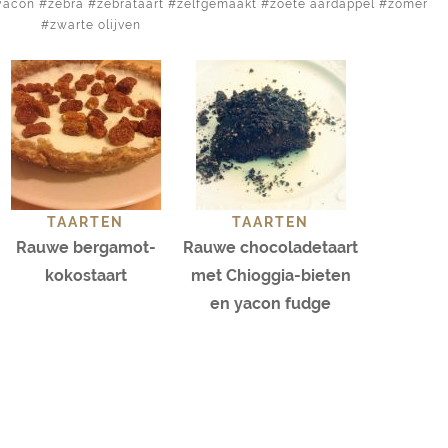
yacon
zebra
zebrataart
zelfgemaakt
zoete aardappel
zomer
zwarte olijven
TAARTEN
TAARTEN
Rauwe bergamot-
Rauwe chocoladetaart
kokostaart
met Chioggia-bieten
en yacon fudge