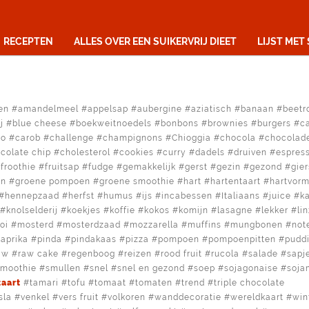
RECEPTEN
ALLES OVER EEN SUIKERVRIJ DIEET
LIJST MET
en
amandelmeel
appelsap
aubergine
aziatisch
banaan
beetr
j
blue cheese
boekweitnoedels
bonbons
brownies
burgers
c
no
carob
challenge
champignons
Chioggia
chocola
chocolad
colate chip
cholesterol
cookies
curry
dadels
druiven
espres
froothie
fruitsap
fudge
gemakkelijk
gerst
gezin
gezond
gier
en
groene pompoen
groene smoothie
hart
hartentaart
hartvor
hennepzaad
herfst
humus
ijs
incabessen
Italiaans
juice
k
knolselderij
koekjes
koffie
kokos
komijn
lasagne
lekker
li
oi
mosterd
mosterdzaad
mozzarella
muffins
mungbonen
not
aprika
pinda
pindakaas
pizza
pompoen
pompoenpitten
pudd
aw
raw cake
regenboog
reizen
rood fruit
rucola
salade
sapj
smoothie
smullen
snel
snel en gezond
soep
sojagonaise
soja
taart
tamari
tofu
tomaat
tomaten
trend
triple chocolate
sla
venkel
vers fruit
volkoren
wanddecoratie
wereldkaart
win