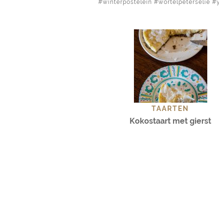
winterpostelein
wortelpeterselie
TAARTEN
Kokostaart met gierst