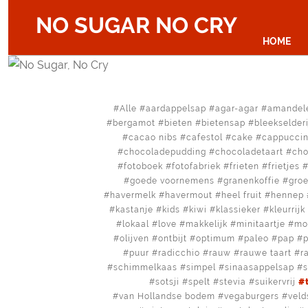
NO SUGAR NO CRY
HOME
Alle
aardappelsap
agar-agar
amandel
bergamot
bieten
bietensap
bleekselderi
cacao nibs
cafestol
cake
cappucci
chocoladepudding
chocoladetaart
cho
fotoboek
fotofabriek
frieten
frietjes
goede voornemens
granenkoffie
gro
havermelk
havermout
heel fruit
hennep
kastanje
kids
kiwi
klassieker
kleurrijk
lokaal
love
makkelijk
minitaartje
mo
olijven
ontbijt
optimum
paleo
pap
p
puur
radicchio
rauw
rauwe taart
r
schimmelkaas
simpel
sinaasappelsap
sotsji
spelt
stevia
suikervrij
van Hollandse bodem
vegaburgers
veld