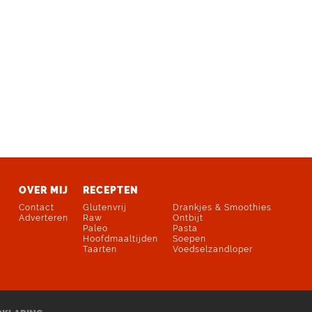
OVER MIJ
RECEPTEN
Contact
Glutenvrij
Drankjes & Smoothies
Adverteren
Raw
Ontbijt
Paleo
Pasta
Hoofdmaaltijden
Soepen
Taarten
Voedselzandloper