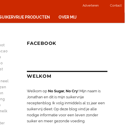
Adverteren
Contact
 SUIKERVRIJE PRODUCTEN
OVER MIJ
FACEBOOK
oot
acao
e
so
st
m
WELKOM
aneel
nzen
Welkom op
No Sugar, No Cry
! Mijn naam is
en
Jonathan en dit is mijn suikervrije
ing
receptenblog. Ik volg inmiddels al 11 jaar een
e
suikervrij dieet. Op deze blog vind je alle
melk
nodige informatie voor een leven zonder
suiker en meer gezonde voeding.
ter