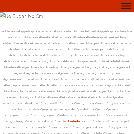
Alle
aardappelsap
agar-agar
amandelen
amandelmeel
appelsap
aubergine
aziatisch
banaan
beetroot
bergamot
bieten
bietensap
bleekselderij
blue cheese
boekweitnoedels
bonbons
brownies
burgers
cacao
cacao nibs
cafestol
cake
cappuccino
carob
challenge
champignons
Chioggia
chocola
chocolade
chocoladepudding
chocoladetaart
chocolate chip
cholesterol
cookies
curry
dadels
druiven
espresso
fotoboek
fotofabriek
frieten
frietjes
froothie
fruitsap
fudge
gemakkelijk
gerst
gezin
gezond
gierst
goede voornemens
granenkoffie
groen
groene pompoen
groene smoothie
hart
hartentaart
hartvorm
havermelk
havermout
heel fruit
hennep
hennepzaad
herfst
humus
ijs
incabessen
Italiaans
juice
kaneel
kastanje
kids
kiwi
klassieker
kleurrijk
knolselderij
koekjes
koffie
kokos
komijn
lasagne
lekker
linzen
lokaal
love
makkelijk
minitaartje
mooi
mosterd
mosterdzaad
mozzarella
muffins
mungbonen
noten
olijven
ontbijt
optimum
paleo
pap
paprika
pinda
pindakaas
pizza
pompoen
pompoenpitten
pudding
puur
radicchio
rauw
rauwe taart
raw
raw cake
regenboog
reizen
rood fruit
rucola
salade
sapje
schimmelkaas
simpel
sinaasappelsap
smoothie
smullen
snel
snel en gezond
soep
sojagonaise
sojamelk
sotsji
spelt
stevia
suikervrij
taart
tamari
tofu
tomaat
tomaten