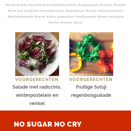
trend
triple chocolate
van Hollandse bodem
vegaburgers
veldsla
venkel
vers fruit
volkoren
wanddecoratie
wereldkaart
winter
winterpostelein
wortelpeterselie
yacon
zebra
zebrataart
zelfgemaakt
zoete aardappel
zomer
zwarte olijven
VOORGERECHTEN
VOORGERECHTEN
Salade met radicchio,
Fruitige Sotsji
winterpostelein en
regenboogsalade
venkel
NO SUGAR NO CRY