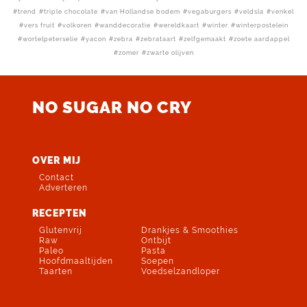
trend
triple chocolate
van Hollandse bodem
vegaburgers
veldsla
venkel
vers fruit
volkoren
wanddecoratie
wereldkaart
winter
winterpostelein
wortelpeterselie
yacon
zebra
zebrataart
zelfgemaakt
zoete aardappel
zomer
zwarte olijven
NO SUGAR NO CRY
OVER MIJ
Contact
Adverteren
RECEPTEN
Glutenvrij
Drankjes & Smoothies
Raw
Ontbijt
Paleo
Pasta
Hoofdmaaltijden
Soepen
Taarten
Voedselzandloper