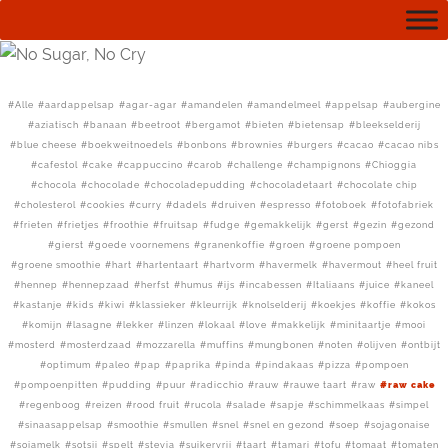
Alle
aardappelsap
agar-agar
amandelen
amandelmeel
appelsap
aubergine
aziatisch
banaan
beetroot
bergamot
bieten
bietensap
bleekselderij
blue cheese
boekweitnoedels
bonbons
brownies
burgers
cacao
cacao nibs
cafestol
cake
cappuccino
carob
challenge
champignons
Chioggia
chocola
chocolade
chocoladepudding
chocoladetaart
chocolate chip
cholesterol
cookies
curry
dadels
druiven
espresso
fotoboek
fotofabriek
frieten
frietjes
froothie
fruitsap
fudge
gemakkelijk
gerst
gezin
gezond
gierst
goede voornemens
granenkoffie
groen
groene pompoen
groene smoothie
hart
hartentaart
hartvorm
havermelk
havermout
heel fruit
hennep
hennepzaad
herfst
humus
ijs
incabessen
Italiaans
juice
kaneel
kastanje
kids
kiwi
klassieker
kleurrijk
knolselderij
koekjes
koffie
kokos
komijn
lasagne
lekker
linzen
lokaal
love
makkelijk
minitaartje
mooi
mosterd
mosterdzaad
mozzarella
muffins
mungbonen
noten
olijven
ontbijt
optimum
paleo
pap
paprika
pinda
pindakaas
pizza
pompoen
pompoenpitten
pudding
puur
radicchio
rauw
rauwe taart
raw
raw cake
regenboog
reizen
rood fruit
rucola
salade
sapje
schimmelkaas
simpel
sinaasappelsap
smoothie
smullen
snel
snel en gezond
soep
sojagonaise
sojamelk
sotsji
spelt
stevia
suikervrij
taart
tamari
tofu
tomaat
tomaten