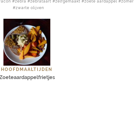
yacon
zebra
zebrataart
zelfgemaakt
zoete aardappel
zomer
zwarte olijven
HOOFDMAALTIJDEN
Zoeteaardappelfrietjes