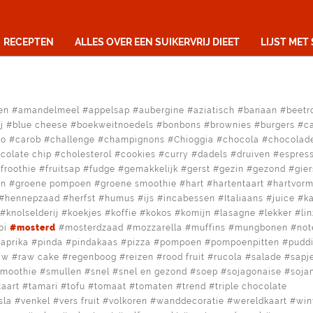
RECEPTEN
ALLES OVER EEN SUIKERVRIJ DIEET
LIJST MET
en
amandelmeel
appelsap
aubergine
aziatisch
banaan
beetr
j
blue cheese
boekweitnoedels
bonbons
brownies
burgers
c
no
carob
challenge
champignons
Chioggia
chocola
chocolad
colate chip
cholesterol
cookies
curry
dadels
druiven
espres
froothie
fruitsap
fudge
gemakkelijk
gerst
gezin
gezond
gier
en
groene pompoen
groene smoothie
hart
hartentaart
hartvor
hennepzaad
herfst
humus
ijs
incabessen
Italiaans
juice
k
knolselderij
koekjes
koffie
kokos
komijn
lasagne
lekker
li
oi
mosterd
mosterdzaad
mozzarella
muffins
mungbonen
not
aprika
pinda
pindakaas
pizza
pompoen
pompoenpitten
pudd
aw
raw cake
regenboog
reizen
rood fruit
rucola
salade
sapj
smoothie
smullen
snel
snel en gezond
soep
sojagonaise
soja
taart
tamari
tofu
tomaat
tomaten
trend
triple chocolate
sla
venkel
vers fruit
volkoren
wanddecoratie
wereldkaart
win