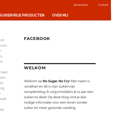
Adverteren
Contact
 SUIKERVRIJE PRODUCTEN
OVER MIJ
FACEBOOK
oot
acao
e
so
st
m
WELKOM
aneel
nzen
Welkom op
No Sugar, No Cry
! Mijn naam is
en
Jonathan en dit is mijn suikervrije
ing
receptenblog. Ik volg inmiddels al 11 jaar een
e
suikervrij dieet. Op deze blog vind je alle
melk
nodige informatie voor een leven zonder
suiker en meer gezonde voeding.
ter