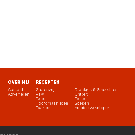
OVER MIJ
RECEPTEN
Contact
Glutenvrij
Drankjes & Smoothies
Adverteren
Raw
Ontbijt
Paleo
Pasta
Hoofdmaaltijden
Soepen
Taarten
Voedselzandloper