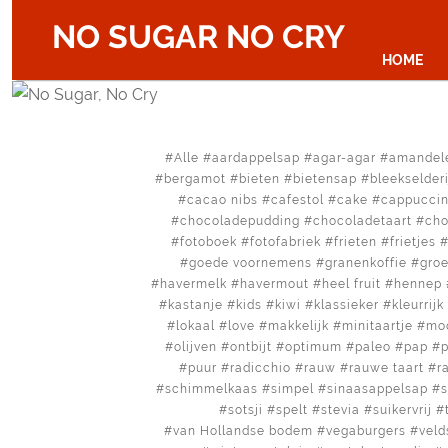
NO SUGAR NO CRY
HOME
Alle
aardappelsap
agar-agar
amandel
bergamot
bieten
bietensap
bleekselderi
cacao nibs
cafestol
cake
cappucci
chocoladepudding
chocoladetaart
cho
fotoboek
fotofabriek
frieten
frietjes
goede voornemens
granenkoffie
gro
havermelk
havermout
heel fruit
hennep
kastanje
kids
kiwi
klassieker
kleurrijk
lokaal
love
makkelijk
minitaartje
mo
olijven
ontbijt
optimum
paleo
pap
p
puur
radicchio
rauw
rauwe taart
r
schimmelkaas
simpel
sinaasappelsap
sotsji
spelt
stevia
suikervrij
van Hollandse bodem
vegaburgers
veld