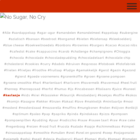
Alle
aardappelsap
agar-agar
amandelen
amandelmeel
appelsap
aubergine
aziatisch
banaan
beetroot
bergamot
bieten
bietensap
bleekselderij
blue cheese
boekweitnoedels
bonbons
brownies
burgers
cacao
cacao nibs
cafestol
cake
cappuccino
carob
challenge
champignons
Chioggia
chocola
chocolade
chocoladepudding
chocoladetaart
chocolate chip
cholesterol
cookies
curry
dadels
druiven
espresso
fotoboek
fotofabriek
frieten
frietjes
froothie
fruitsap
fudge
gemakkelijk
gerst
gezin
gezond
gierst
goede voornemens
granenkoffie
groen
groene pompoen
groene smoothie
hart
hartentaart
hartvorm
havermelk
havermout
heel fruit
hennep
hennepzaad
herfst
humus
ijs
incabessen
Italiaans
juice
kaneel
kastanje
kids
kiwi
klassieker
kleurrijk
knolselderij
koekjes
koffie
kokos
komijn
lasagne
lekker
linzen
lokaal
love
makkelijk
minitaartje
mooi
mosterd
mosterdzaad
mozzarella
muffins
mungbonen
noten
olijven
ontbijt
optimum
paleo
pap
paprika
pinda
pindakaas
pizza
pompoen
pompoenpitten
pudding
puur
radicchio
rauw
rauwe taart
raw
raw cake
regenboog
reizen
rood fruit
rucola
salade
sapje
schimmelkaas
simpel
sinaasappelsap
smoothie
smullen
snel
snel en gezond
soep
sojagonaise
sojamelk
sotsji
spelt
stevia
suikervrij
taart
tamari
tofu
tomaat
tomaten