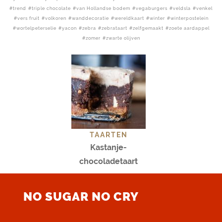
trend
triple chocolate
van Hollandse bodem
vegaburgers
veldsla
venkel
vers fruit
volkoren
wanddecoratie
wereldkaart
winter
winterpostelein
wortelpeterselie
yacon
zebra
zebrataart
zelfgemaakt
zoete aardappel
zomer
zwarte olijven
TAARTEN
Kastanje-
chocoladetaart
NO SUGAR NO CRY