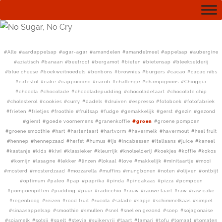
Alle
aardappelsap
agar-agar
amandelen
amandelmeel
appelsap
aubergine
aziatisch
banaan
beetroot
bergamot
bieten
bietensap
bleekselderij
blue cheese
boekweitnoedels
bonbons
brownies
burgers
cacao
cacao nibs
cafestol
cake
cappuccino
carob
challenge
champignons
Chioggia
chocola
chocolade
chocoladepudding
chocoladetaart
chocolate chip
cholesterol
cookies
curry
dadels
druiven
espresso
fotoboek
fotofabriek
frieten
frietjes
froothie
fruitsap
fudge
gemakkelijk
gerst
gezin
gezond
gierst
goede voornemens
granenkoffie
groen
groene pompoen
groene smoothie
hart
hartentaart
hartvorm
havermelk
havermout
heel fruit
hennep
hennepzaad
herfst
humus
ijs
incabessen
Italiaans
juice
kaneel
kastanje
kids
kiwi
klassieker
kleurrijk
knolselderij
koekjes
koffie
kokos
komijn
lasagne
lekker
linzen
lokaal
love
makkelijk
minitaartje
mooi
mosterd
mosterdzaad
mozzarella
muffins
mungbonen
noten
olijven
ontbijt
optimum
paleo
pap
paprika
pinda
pindakaas
pizza
pompoen
pompoenpitten
pudding
puur
radicchio
rauw
rauwe taart
raw
raw cake
regenboog
reizen
rood fruit
rucola
salade
sapje
schimmelkaas
simpel
sinaasappelsap
smoothie
smullen
snel
snel en gezond
soep
sojagonaise
sojamelk
sotsji
spelt
stevia
suikervrij
taart
tamari
tofu
tomaat
tomaten