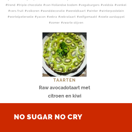
trend
triple chocolate
van Hollandse bodem
vegaburgers
veldsla
venkel
vers fruit
volkoren
wanddecoratie
wereldkaart
winter
winterpostelein
wortelpeterselie
yacon
zebra
zebrataart
zelfgemaakt
zoete aardappel
zomer
zwarte olijven
TAARTEN
Raw avocadotaart met
citroen en kiwi
NO SUGAR NO CRY