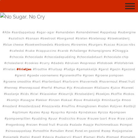
Alle
aardappelsap
agar-agar
amandelen
amandelmeel
appelsap
aubergine
aziatisch
banaan
beetroot
bergamot
bieten
bietensap
bleekselderij
blue cheese
boekweitnoedels
bonbons
brownies
burgers
cacao
cacao nibs
cafestol
cake
cappuccino
carob
challenge
champignons
Chioggia
chocola
chocolade
chocoladepudding
chocoladetaart
chocolate chip
cholesterol
cookies
curry
dadels
druiven
espresso
fotoboek
fotofabriek
frieten
frietjes
froothie
fruitsap
fudge
gemakkelijk
gerst
gezin
gezond
gierst
goede voornemens
granenkoffie
groen
groene pompoen
groene smoothie
hart
hartentaart
hartvorm
havermelk
havermout
heel fruit
hennep
hennepzaad
herfst
humus
ijs
incabessen
Italiaans
juice
kaneel
kastanje
kids
kiwi
klassieker
kleurrijk
knolselderij
koekjes
koffie
kokos
komijn
lasagne
lekker
linzen
lokaal
love
makkelijk
minitaartje
mooi
mosterd
mosterdzaad
mozzarella
muffins
mungbonen
noten
olijven
ontbijt
optimum
paleo
pap
paprika
pinda
pindakaas
pizza
pompoen
pompoenpitten
pudding
puur
radicchio
rauw
rauwe taart
raw
raw cake
regenboog
reizen
rood fruit
rucola
salade
sapje
schimmelkaas
simpel
sinaasappelsap
smoothie
smullen
snel
snel en gezond
soep
sojagonaise
sojamelk
sotsji
spelt
stevia
suikervrij
taart
tamari
tofu
tomaat
tomaten