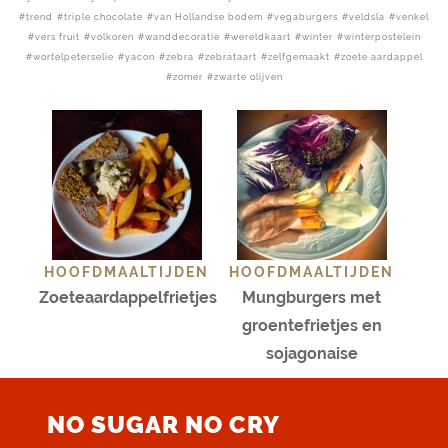
trend
triple chocolate
van Hollandse bodem
vegaburgers
veldsla
venkel
vers fruit
volkoren
wanddecoratie
wereldkaart
winter
winterpostelein
wortelpeterselie
yacon
zebra
zebrataart
zelfgemaakt
zoete aardappel
zomer
zwarte olijven
HOOFDMAALTIJDEN
HOOFDMAALTIJDEN
Zoeteaardappelfrietjes
Mungburgers met
groentefrietjes en
sojagonaise
NO SUGAR NO CRY