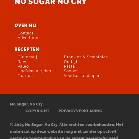
NO SUGAR NO CRY
OVER MIJ
Contact
Adverteren
RECEPTEN
Glutenvrij
Drankjes & Smoothies
Raw
Ontbijt
Paleo
Pasta
Hoofdmaaltijden
Soepen
Taarten
Voedselzandloper
No Sugar, No Cry
COPYRIGHT
PRIVACYVERKLARING
© 2025 No Sugar, No Cry. Alle rechten voorbehouden. Het
materiaal op deze website mag niet zonder op schrift
gestelde toestemming van de auteur gereproduceerd,