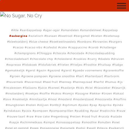
Alle
aardappelsap
agar-agar
amandelen
amandelmeel
appelsap
aubergine
aziatisch
banaan
beetroot
bergamot
bieten
bietensap
bleekselderij
blue cheese
boekweitnoedels
bonbons
brownies
burgers
cacao
cacao nibs
cafestol
cake
cappuccino
carob
challenge
champignons
Chioggia
chocola
chocolade
chocoladepudding
chocoladetaart
chocolate chip
cholesterol
cookies
curry
dadels
druiven
espresso
fotoboek
fotofabriek
frieten
frietjes
froothie
fruitsap
fudge
gemakkelijk
gerst
gezin
gezond
gierst
goede voornemens
granenkoffie
groen
groene pompoen
groene smoothie
hart
hartentaart
hartvorm
havermelk
havermout
heel fruit
hennep
hennepzaad
herfst
humus
ijs
incabessen
Italiaans
juice
kaneel
kastanje
kids
kiwi
klassieker
kleurrijk
knolselderij
koekjes
koffie
kokos
komijn
lasagne
lekker
linzen
lokaal
love
makkelijk
minitaartje
mooi
mosterd
mosterdzaad
mozzarella
muffins
mungbonen
noten
olijven
ontbijt
optimum
paleo
pap
paprika
pinda
pindakaas
pizza
pompoen
pompoenpitten
pudding
puur
radicchio
rauw
rauwe taart
raw
raw cake
regenboog
reizen
rood fruit
rucola
salade
sapje
schimmelkaas
simpel
sinaasappelsap
smoothie
smullen
snel
snel en gezond
soep
sojagonaise
sojamelk
sotsji
spelt
stevia
suikervrij