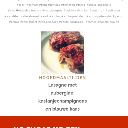
taart
tamari
tofu
tomaat
tomaten
trend
triple chocolate
van Hollandse bodem
vegaburgers
veldsla
venkel
vers fruit
volkoren
wanddecoratie
wereldkaart
winter
winterpostelein
wortelpeterselie
yacon
zebra
zebrataart
zelfgemaakt
zoete aardappel
zomer
zwarte olijven
HOOFDMAALTIJDEN
Lasagne met
aubergine,
kastanjechampignons
en blauwe kaas