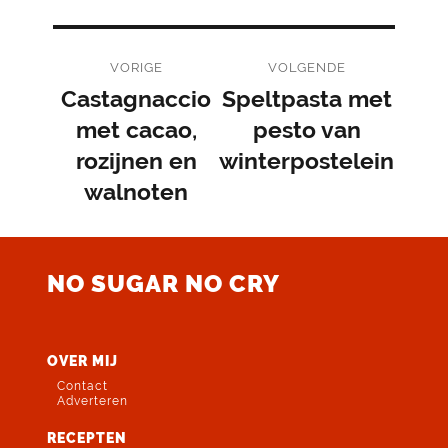
Bericht
VORIGE
VOLGENDE
navigatie
Castagnaccio
Speltpasta met
Vorig
Volgend
bericht:
met cacao,
bericht:
pesto van
rozijnen en
winterpostelein
walnoten
NO SUGAR NO CRY
OVER MIJ
Contact
Adverteren
RECEPTEN