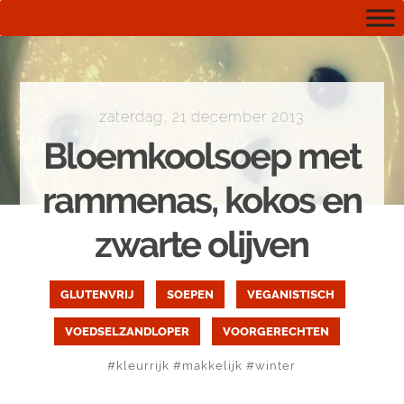
zaterdag, 21 december 2013
Bloemkoolsoep met
rammenas, kokos en
zwarte olijven
GLUTENVRIJ
SOEPEN
VEGANISTISCH
VOEDSELZANDLOPER
VOORGERECHTEN
#
kleurrijk
#
makkelijk
#
winter