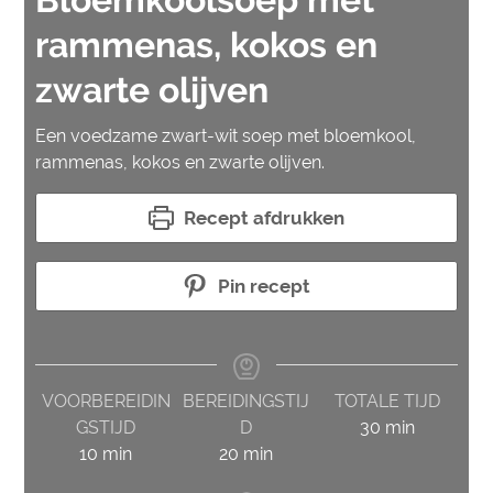
rammenas, kokos en
zwarte olijven
Een voedzame zwart-wit soep met bloemkool,
rammenas, kokos en zwarte olijven.
Recept afdrukken
Pin recept
VOORBEREIDIN
BEREIDINGSTIJ
TOTALE TIJD
minuten
GSTIJD
D
30
min
minuten
minuten
10
min
20
min