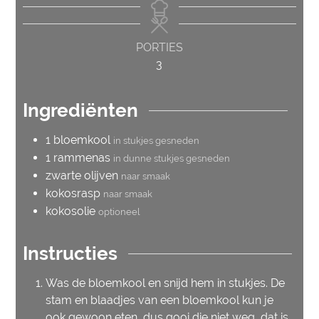
PORTIES
3
Ingrediënten
1
bloemkool
in stukjes gesneden
1
rammenas
in dunne stukjes gesneden
zwarte olijven
naar smaak
kokosrasp
naar smaak
kokosolie
optioneel
Instructies
Was de bloemkool en snijd hem in stukjes. De
stam en blaadjes van een bloemkool kun je
ook gewoon eten, dus gooi die niet weg, dat is